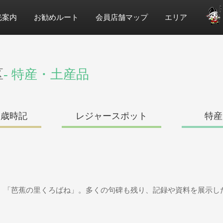
光案内
お勧めルート
会員店舗マップ
エリア
区
- 特産・土産品
・歳時記
レジャースポット
特産
、「芭蕉の里くろばね」。多くの句碑も残り、記録や資料を展示し