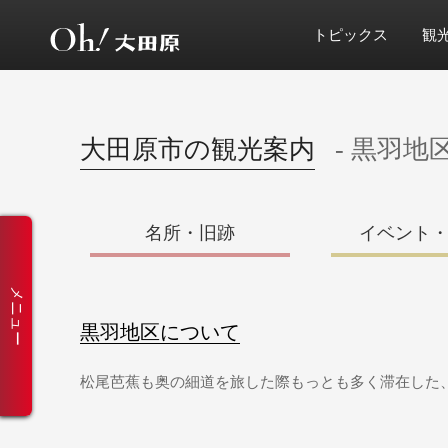
トピックス
観
大田原市の観光案内
- 黒羽地
名所・旧跡
イベント
メニュー
黒羽地区について
松尾芭蕉も奥の細道を旅した際もっとも多く滞在した