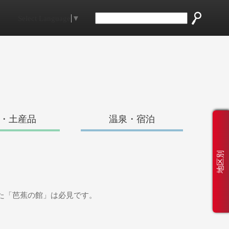
Select Language
▼
・土産品
温泉・宿泊
地区別
た「芭蕉の館」は必見です。