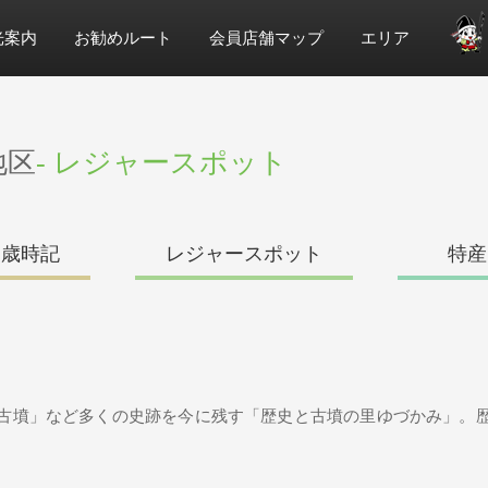
光案内
お勧めルート
会員店舗マップ
エリア
地区
- レジャースポット
・歳時記
レジャースポット
特産
古墳」など多くの史跡を今に残す「歴史と古墳の里ゆづかみ」。