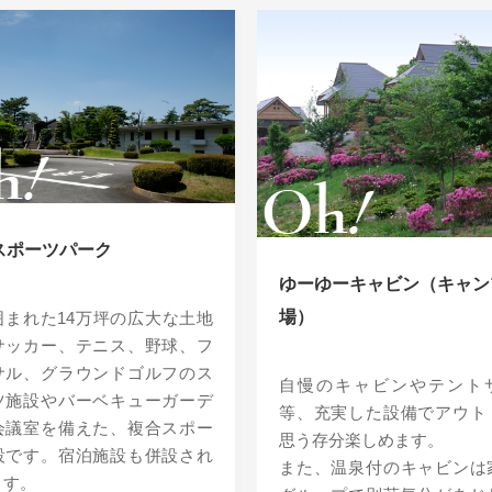
スポーツパーク
ゆーゆーキャビン（キャン
場）
囲まれた14万坪の広大な土地
サッカー、テニス、野球、フ
サル、グラウンドゴルフのス
自慢のキャビンやテント
ツ施設やバーベキューガーデ
等、充実した設備でアウト
会議室を備えた、複合スポー
思う存分楽しめます。
設です。宿泊施設も併設され
また、温泉付のキャビンは
ます。