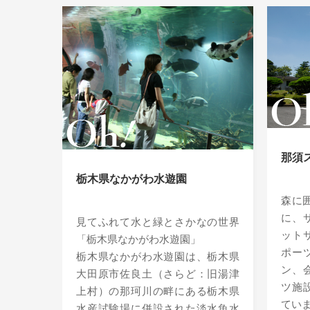
那須
栃木県なかがわ水遊園
森に
に、
見てふれて水と緑とさかなの世界
ット
「栃木県なかがわ水遊園」
ポー
栃木県なかがわ水遊園は、栃木県
ン、
大田原市佐良土（さらど：旧湯津
ツ施
上村）の那珂川の畔にある栃木県
てい
水産試験場に併設された淡水魚水