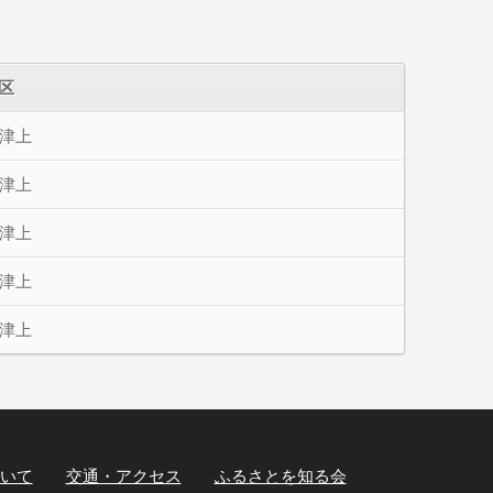
区
津上
津上
津上
津上
津上
いて
交通・アクセス
ふるさとを知る会