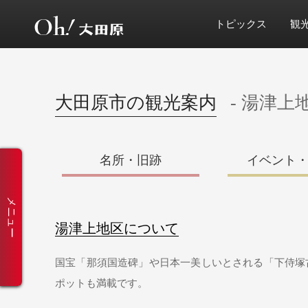
トピックス
観
大田原市の観光案内
- 湯津上
名所・旧跡
イベント
メニュー
湯津上地区について
国宝「那須国造碑」や日本一美しいとされる「下侍塚
ポットも満載です。