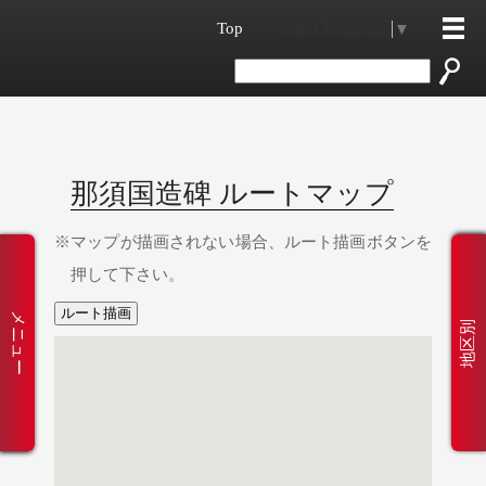
Top
Select Language
▼
那須国造碑 ルートマップ
マップが描画されない場合、ルート描画ボタンを
押して下さい。
メニュー
地区別