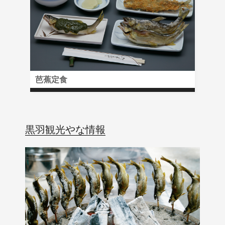
芭蕉定食
黒羽観光やな情報