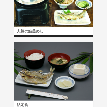
人気の鮎釜めし
鮎定食