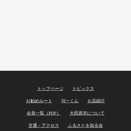
トップページ
トピックス
お勧めルート
与一くん
お店紹介
会員一覧（PDF）
大田原市について
交通・アクセス
ふるさとを知る会