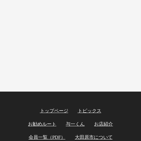
トップページ
トピックス
お勧めルート
与一くん
お店紹介
会員一覧（PDF）
大田原市について