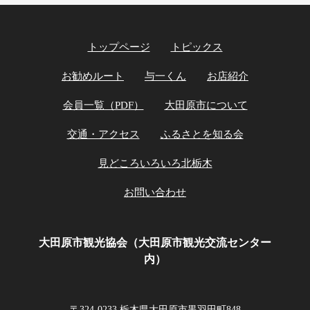
トップページ
トピックス
お勧めルート
与一くん
お店紹介
会員一覧（PDF）
大田原市について
交通・アクセス
ふるさとを知る会
見どころいろいろ北栃木
お問い合わせ
大田原市観光協会（大田原市観光交流センター
内）
〒324-0233 栃木県大田原市黒羽田町848