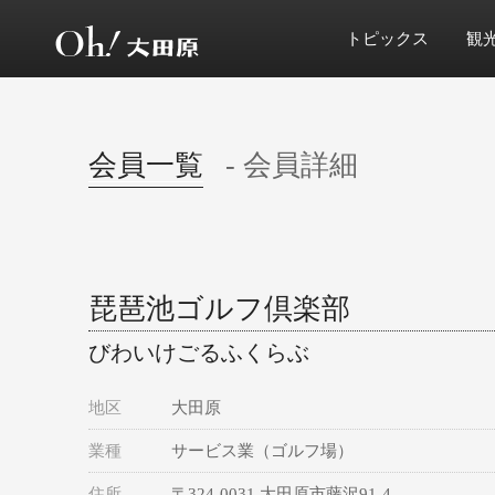
トピックス
観
会員一覧
- 会員詳細
琵琶池ゴルフ倶楽部
びわいけごるふくらぶ
地区
大田原
業種
サービス業（ゴルフ場）
住所
〒324-0031 大田原市藤沢91-4